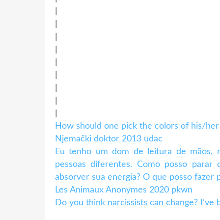
|
|
|
|
|
|
|
|
|
How should one pick the colors of his/her 
Njemački doktor 2013 udac
Eu tenho um dom de leitura de mãos, m
pessoas diferentes. Como posso parar
absorver sua energia? O que posso fazer 
Les Animaux Anonymes 2020 pkwn
Do you think narcissists can change? I’ve 