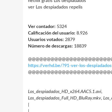
netflix gratis Los despiadados
ver Los despiadados repelis
Ver contador:
5324
Calificación del usuario:
8.926
Usuarios votados:
2879
Número de descargas:
18839
@@@@@@@@@@@@@@@@@@@@@@
https://verhd.be/?91-ver-los-despiadado
@@@@@@@@@@@@@@@@@@@@@@
Los_despiadados_HD_x264.AAC5.1.avi
Los_despiadados_Full_HD_BluRay.mkv
,
Los
|
|