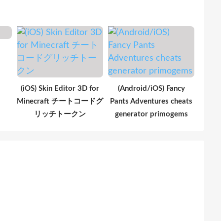
(iOS) Skin Editor 3D for
(Android/iOS) Fancy
Minecraft チートコードグ
Pants Adventures cheats
リッチトークン
generator primogems