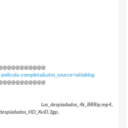
@@@@@@@@@@@
s-pelicula-completa&utm_source=eklablog
@@@@@@@@@@@
,
Los_despiadados_4k_BRRip.mp4
,
_despiadados_HD_XviD.3gp
,