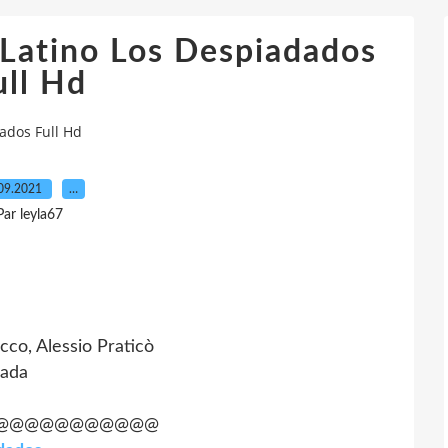
Latino Los Despiadados
ull Hd
ados Full Hd
09.2021
…
Par leyla67
cco, Alessio Praticò
rada
@@@@@@@@@@@