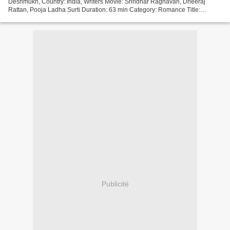
Deshmukh, Country: India, Writers Movie: Shridhar Raghavan, Dheeraj
Rattan, Pooja Ladha Surti Duration: 63 min Category: Romance Title:
Shiddat Year Movie: 2021 [][][][][][][][][][][][][][][][][]...
Publicité