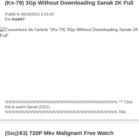
(Ks-79) 3Gp Without Downloading Sanak 2K Full
Publié le 28/10/2021 à 02:43
Par
leyla67
%%%%%%%%%%%%%%%%%%%%%%%%%%%%%%%%% *** Click
link to watch Sanak (2021)
%%%%%%%%%%%%%%%%%%%%%%%%%%%%%%%%% Title:
Sanak, Runtime: 94 min, Year Movie: 2021, Category: Action, Thriller
Director: Kanishk Varma Movie actors: Vidyut Jammwal, Rukmini Maitra,...
(So@63) 720P Mkv Malignant Free Watch