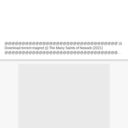
@@@@@@@@@@@@@@@@@@@@@@@@@@@@@@@@@ )))
Download torrent magnet ))) The Many Saints of Newark (2021)
@@@@@@@@@@@@@@@@@@@@@@@@@@@@@@@@@
Country: United States Movie actors: Alessandro Nivola, Leslie Odom Jr., Jon
Bernthal Movie Director: Alan Taylor Writers...