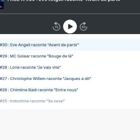
#30 : Eve Angeli raconte "Avant de partir"
#29 : MC Solaar raconte "Bouge de là"
28 : Lorie raconte "Je vais vite"
#27 : Christophe Willem raconte "Jacques a dit"
#26 : Chimène Badi raconte "Entre nous"
#25 : Indochine raconte "3e sexe"
#24 : Zaho raconte "C'est chelou"
#23 : Patrick Bruel raconte "Au café des délices"
#22 : Kyo raconte "Le chemin"