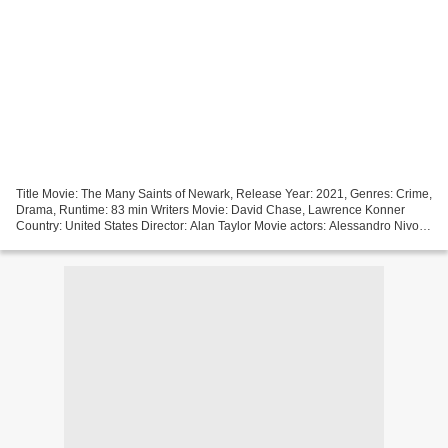
Title Movie: The Many Saints of Newark, Release Year: 2021, Genres: Crime,
Drama, Runtime: 83 min Writers Movie: David Chase, Lawrence Konner
Country: United States Director: Alan Taylor Movie actors: Alessandro Nivola,
Leslie Odom Jr., Jon Bernthal #################################...