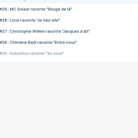
#29 : MC Solaar raconte "Bouge de là"
28 : Lorie raconte "Je vais vite"
#27 : Christophe Willem raconte "Jacques a dit"
#26 : Chimène Badi raconte "Entre nous"
#25 : Indochine raconte "3e sexe"
#24 : Zaho raconte "C'est chelou"
#23 : Patrick Bruel raconte "Au café des délices"
#22 : Kyo raconte "Le chemin"
#21 : Nolwenn Leroy raconte "Cassé"
#20 : Patrick Hernandez raconte "Born to be alive"
#19 : Lorie raconte "Près de moi"
#18 : Michael Jones raconte "A nos actes manqués" (avec Jean-Jacque