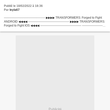
Publié le 18/02/2022 à 18:36
Par
leyla67
------------------------------------------ ▶▶▶▶ TRANSFORMERS: Forged to Fight
ANDROID ◀◀◀◀ ------------------------------------------ ▶▶▶▶ TRANSFORMERS:
Forged to Fight IOS ◀◀◀◀ ------------------------------------------ ------------------------
------------------...
Publicité