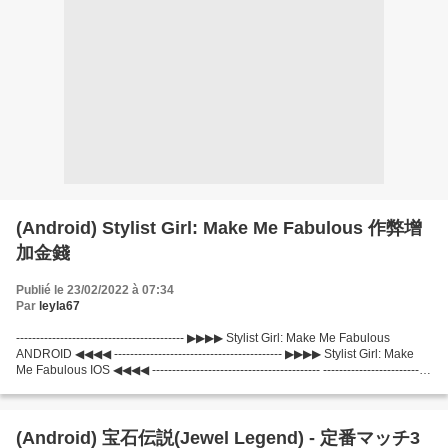
(Android) Stylist Girl: Make Me Fabulous 作弊增
加金錢
Publié le 23/02/2022 à 07:34
Par
leyla67
------------------------------------------ ▶▶▶▶ Stylist Girl: Make Me Fabulous
ANDROID ◀◀◀◀ ------------------------------------------ ▶▶▶▶ Stylist Girl: Make
Me Fabulous IOS ◀◀◀◀ ------------------------------------------ ---------------------------
---------------...
(Android) 宝石伝説(Jewel Legend) - 定番マッチ3