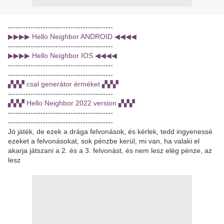
------------------------------------------
▶▶▶▶ Hello Neighbor ANDROID ◀◀◀◀
------------------------------------------
▶▶▶▶ Hello Neighbor IOS ◀◀◀◀
------------------------------------------
------------------------------------------
▞▞▞ csal generátor érméket ▞▞▞
------------------------------------------
▞▞▞ Hello Neighbor 2022 version ▞▞▞
------------------------------------------
------------------------------------------
Jó játék, de ezek a drága felvonások, és kérlek, tedd ingyenessé
ezeket a felvonásokat, sok pénzbe kerül, mi van, ha valaki el
akarja játszani a 2. és a 3. felvonást, és nem lesz elég pénze, az
lesz