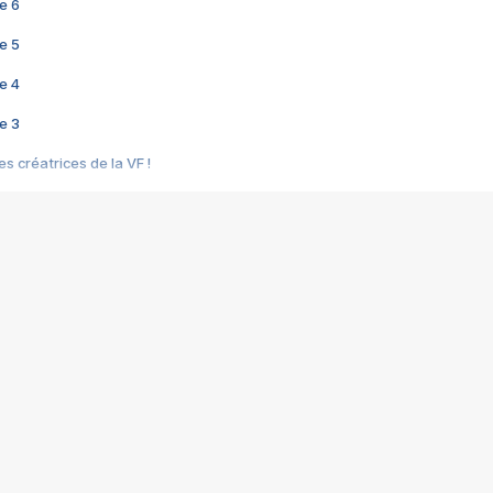
e 6
e 5
e 4
e 3
s créatrices de la VF !
e 2
e 1
e Mektoub My Love arrive enfin ! Rencontre avec Shaïn Boumedine et Sal
i : après Toni en famille
elle réalise le bouleversant Dites lui que je l'aime
ais ! Rencontre autour de Vie privée de Rebecca Zlotowski
 de Marguerite, Grave... Rencontre avec Ella Rumpf
 Les Rêveurs, un film intime sur la santé mentale