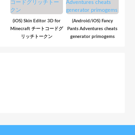
(iOS) Skin Editor 3D for
(Android/iOS) Fancy
Minecraft チートコードグ
Pants Adventures cheats
リッチトークン
generator primogems