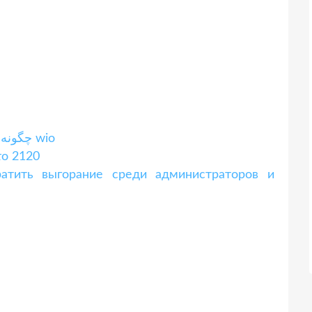
چگونه یک رقاصه می چرخد ​​بدون افتادن یا سرگیجه؟ wio
το 2120
атить выгорание среди администраторов и