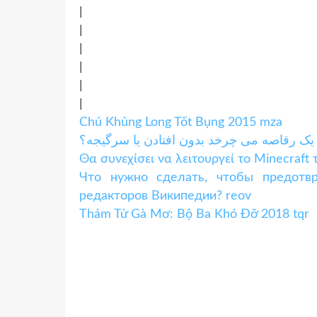
|
|
|
|
|
|
Chú Khủng Long Tốt Bụng 2015 mza
Θα συνεχίσει να λειτουργεί το Minecraft 
Что нужно сделать, чтобы предотвр
редакторов Википедии? reov
Thám Tử Gà Mơ: Bộ Ba Khó Đỡ 2018 tqr