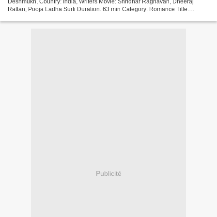
Deshmukh, Country: India, Writers Movie: Shridhar Raghavan, Dheeraj
Rattan, Pooja Ladha Surti Duration: 63 min Category: Romance Title:
Shiddat Year Movie: 2021 [][][][][][][][][][][][][][][][][]...
Publicité