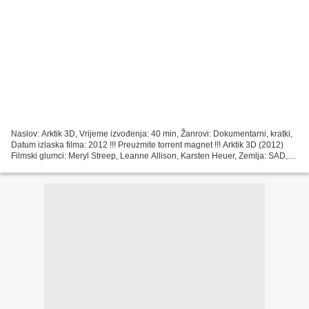
Naslov: Arktik 3D, Vrijeme izvođenja: 40 min, Žanrovi: Dokumentarni, kratki,
Datum izlaska filma: 2012 !!! Preuzmite torrent magnet !!! Arktik 3D (2012)
Filmski glumci: Meryl Streep, Leanne Allison, Karsten Heuer, Zemlja: SAD,
Filmski redatelj: Greg MacGillivray,...