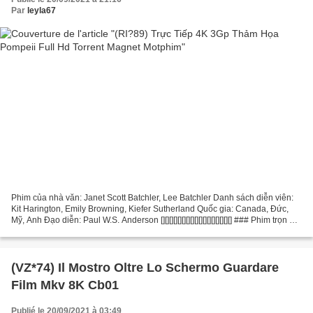
Par
leyla67
Phim của nhà văn: Janet Scott Batchler, Lee Batchler Danh sách diễn viên:
Kit Harington, Emily Browning, Kiefer Sutherland Quốc gia: Canada, Đức,
Mỹ, Anh Đạo diễn: Paul W.S. Anderson [][][][][][][][][][][][][][][][][] ### Phim trọn bộ
### Thảm Họa Pompeii...
(VZ*74) Il Mostro Oltre Lo Schermo Guardare
Film Mkv 8K Cb01
Publié le 20/09/2021 à 03:49