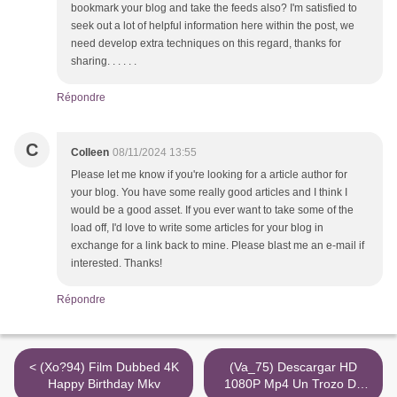
bookmark your blog and take the feeds also? I'm satisfied to
seek out a lot of helpful information here within the post, we
need develop extra techniques on this regard, thanks for
sharing. . . . . .
Répondre
C
Colleen
08/11/2024 13:55
Please let me know if you're looking for a article author for
your blog. You have some really good articles and I think I
would be a good asset. If you ever want to take some of the
load off, I'd love to write some articles for your blog in
exchange for a link back to mine. Please blast me an e-mail if
interested. Thanks!
Répondre
< (Xo?94) Film Dubbed 4K
(Va_75) Descargar HD
Happy Birthday Mkv
1080P Mp4 Un Trozo De