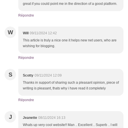
great if you could point me in the direction of a good platform.
Répondre
W
Will
09/11/2024 12:42
This article is truly a nice one it helps new net users, who are
wishing for blogging.
Répondre
S
Scotty
09/11/2024 12:09
Thanks in support of sharing such a pleasant opinion, piece of
writing is pleasant, thats why i have read it completely
Répondre
J
Jeanette
08/11/2024 16:13
Whats up very cool website!! Man .. Excellent .. Superb .. I will