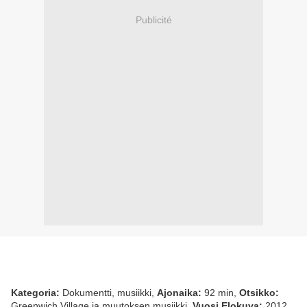
Publicité
Kategoria:
Dokumentti, musiikki,
Ajonaika:
92 min,
Otsikko:
Greenwich Village ja muutoksen musiikki,
Vuosi Elokuva:
2012