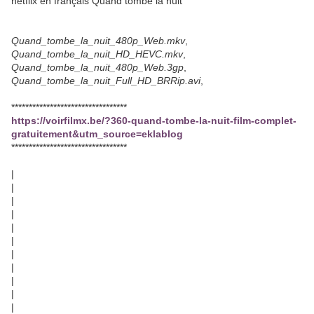
netflix en français Quand tombe la nuit
Quand_tombe_la_nuit_480p_Web.mkv
,
Quand_tombe_la_nuit_HD_HEVC.mkv
,
Quand_tombe_la_nuit_480p_Web.3gp
,
Quand_tombe_la_nuit_Full_HD_BRRip.avi
,
*********************************
https://voirfilmx.be/?360-quand-tombe-la-nuit-film-complet-
gratuitement&utm_source=eklablog
*********************************
|
|
|
|
|
|
|
|
|
|
|