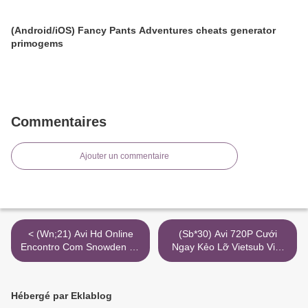
(Android/iOS) Fancy Pants Adventures cheats generator
primogems
Commentaires
Ajouter un commentaire
< (Wn;21) Avi Hd Online
(Sb*30) Avi 720P Cưới
Encontro Com Snowden 4K
Ngay Kẻo Lỡ Vietsub Việt
Torrent
Nam >
Hébergé par Eklablog