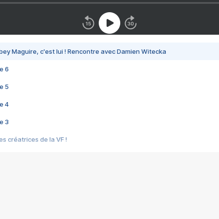
bey Maguire, c'est lui ! Rencontre avec Damien Witecka
e 6
e 5
e 4
e 3
s créatrices de la VF !
e 2
e 1
e Mektoub My Love arrive enfin ! Rencontre avec Shaïn Boumedine et Sal
i : après Toni en famille