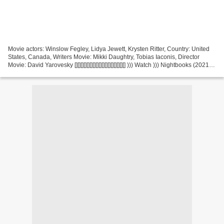
Movie actors: Winslow Fegley, Lidya Jewett, Krysten Ritter, Country: United
States, Canada, Writers Movie: Mikki Daughtry, Tobias Iaconis, Director
Movie: David Yarovesky [][][][][][][][][][][][][][][][][] ))) Watch ))) Nightbooks (2021) []
[][][][][][][][][][][][][][][][]...