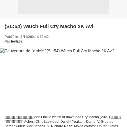
(SL:54) Watch Full Cry Macho 2K Avi
Publié le 11/11/2021 à 13:42
Par
leyla67
[][][][][][][][][][][][][][][][][] >>> Link to watch or download Cry Macho (2021) [][][][][][]
[][][][][][][][][][][] Actors: Clint Eastwood, Dwight Yoakam, Daniel V. Graulau,
Screenwriter: Nick Schenk, N. Richard Nash, Movie country: United States,