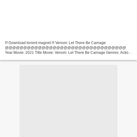
!!! Download torrent magnet !!! Venom: Let There Be Carnage
@@@@@@@@@@@@@@@@@@@@@@@@@@@@@@@@@
Year Movie: 2021 Title Movie: Venom: Let There Be Carnage Genres: Action,
Adventure, Sci-Fi Running Time: 83 min Director: Andy Serkis Screenwriter:
Kelly Marcel,...