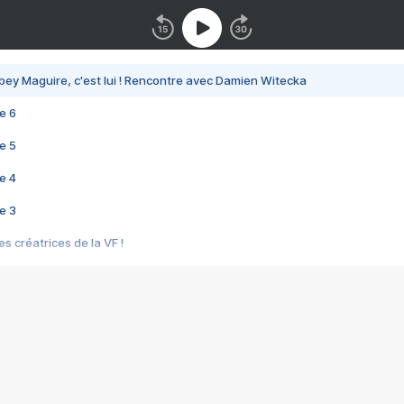
bey Maguire, c'est lui ! Rencontre avec Damien Witecka
e 6
e 5
e 4
e 3
s créatrices de la VF !
e 2
e 1
e Mektoub My Love arrive enfin ! Rencontre avec Shaïn Boumedine et Sal
i : après Toni en famille