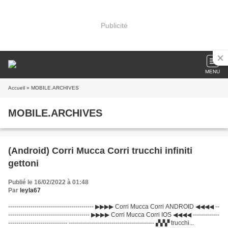
Publicité
MENU
Accueil
» MOBILE.ARCHIVES
MOBILE.ARCHIVES
(Android) Corri Mucca Corri trucchi infiniti
gettoni
Publié le 16/02/2022 à 01:48
Par
leyla67
------------------------------------------ ▶▶▶▶ Corri Mucca Corri ANDROID ◀◀◀◀ --
---------------------------------------- ▶▶▶▶ Corri Mucca Corri IOS ◀◀◀◀ -------------
----------------------------- ------------------------------------------ ▞▞▞ trucchi...