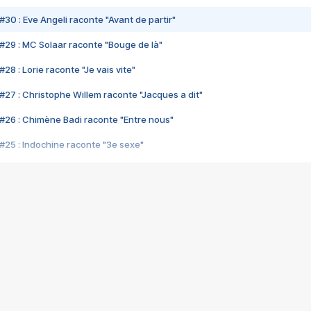
#30 : Eve Angeli raconte "Avant de partir"
#29 : MC Solaar raconte "Bouge de là"
28 : Lorie raconte "Je vais vite"
#27 : Christophe Willem raconte "Jacques a dit"
#26 : Chimène Badi raconte "Entre nous"
#25 : Indochine raconte "3e sexe"
#24 : Zaho raconte "C'est chelou"
#23 : Patrick Bruel raconte "Au café des délices"
#22 : Kyo raconte "Le chemin"
#21 : Nolwenn Leroy raconte "Cassé"
#20 : Patrick Hernandez raconte "Born to be alive"
#19 : Lorie raconte "Près de moi"