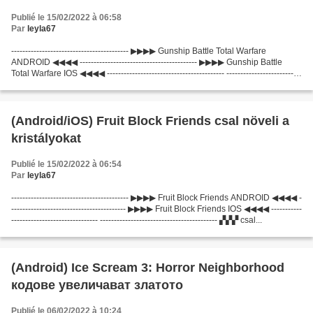
Publié le 15/02/2022 à 06:58
Par
leyla67
------------------------------------------ ▶▶▶▶ Gunship Battle Total Warfare
ANDROID ◀◀◀◀ ------------------------------------------ ▶▶▶▶ Gunship Battle
Total Warfare IOS ◀◀◀◀ ------------------------------------------ ---------------------------
---------------...
(Android/iOS) Fruit Block Friends csal növeli a
kristályokat
Publié le 15/02/2022 à 06:54
Par
leyla67
------------------------------------------ ▶▶▶▶ Fruit Block Friends ANDROID ◀◀◀◀ -
----------------------------------------- ▶▶▶▶ Fruit Block Friends IOS ◀◀◀◀ -----------
------------------------------- ------------------------------------------ ▞▞▞ csal...
(Android) Ice Scream 3: Horror Neighborhood
кодове увеличават златото
Publié le 06/02/2022 à 10:24