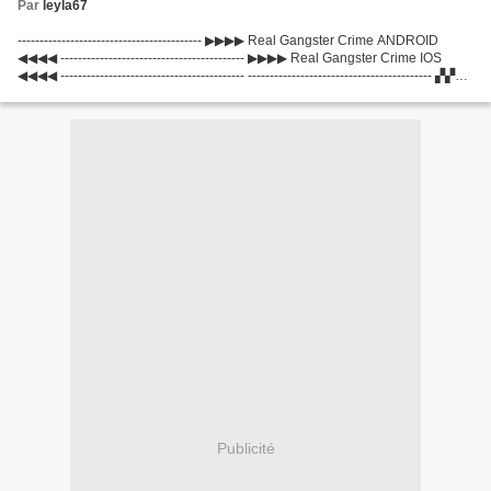
Par
leyla67
------------------------------------------ ▶▶▶▶ Real Gangster Crime ANDROID
◀◀◀◀ ------------------------------------------ ▶▶▶▶ Real Gangster Crime IOS
◀◀◀◀ ------------------------------------------ ------------------------------------------ ▞▞▞
hack...
Publicité