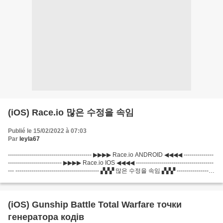
(iOS) Race.io 많은 수정을 속임
Publié le 15/02/2022 à 07:03
Par
leyla67
------------------------------------------ ▶▶▶▶ Race.io ANDROID ◀◀◀◀ ---------------
--------------------------- ▶▶▶▶ Race.io IOS ◀◀◀◀ ---------------------------------------
--- ------------------------------------------ ▞▞▞ 많은 수정을 속임 ▞▞▞ -------------------
-----------------------...
(iOS) Gunship Battle Total Warfare точки
генератора кодів