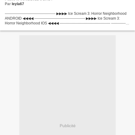
Par
leyla67
------------------------------------------ ▶▶▶▶ Ice Scream 3: Horror Neighborhood
ANDROID ◀◀◀◀ ------------------------------------------ ▶▶▶▶ Ice Scream 3:
Horror Neighborhood IOS ◀◀◀◀ ------------------------------------------ ---------------
---------------------------...
Publicité