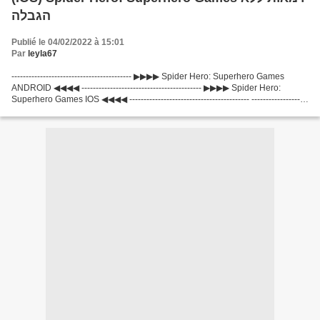
הגבלה
Publié le 04/02/2022 à 15:01
Par
leyla67
------------------------------------------ ▶▶▶▶ Spider Hero: Superhero Games
ANDROID ◀◀◀◀ ------------------------------------------ ▶▶▶▶ Spider Hero:
Superhero Games IOS ◀◀◀◀ ------------------------------------------ --------------------
----------------------...