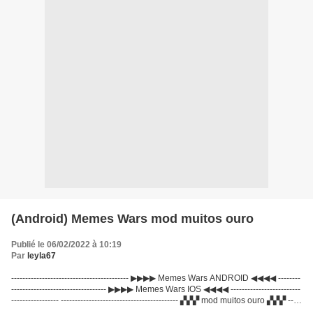
(Android) Memes Wars mod muitos ouro
Publié le 06/02/2022 à 10:19
Par
leyla67
------------------------------------------ ▶▶▶▶ Memes Wars ANDROID ◀◀◀◀ --------
---------------------------------- ▶▶▶▶ Memes Wars IOS ◀◀◀◀ -------------------------
----------------- ------------------------------------------ ▞▞▞ mod muitos ouro ▞▞▞ -----
-------------------------------------...